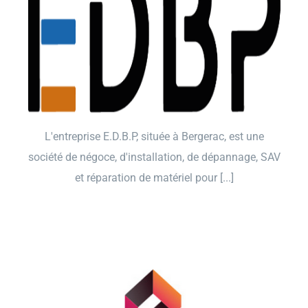
L'entreprise E.D.B.P, située à Bergerac, est une
société de négoce, d'installation, de dépannage, SAV
et réparation de matériel pour [...]