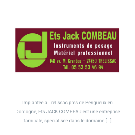
Implantée à Trélissac près de Périgueux en
Dordogne, Ets JACK COMBEAU est une entreprise
familiale, spécialisée dans le domaine [...]