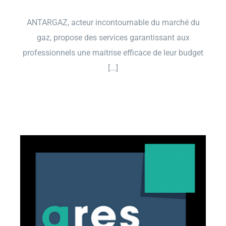
ANTARGAZ, acteur incontournable du marché du
gaz, propose des services garantissant aux
professionnels une maitrise efficace de leur budget
[...]