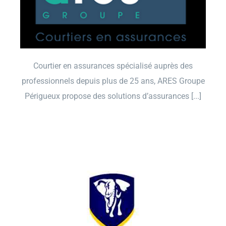
Courtier en assurances spécialisé auprès des
professionnels depuis plus de 25 ans, ARES Groupe
Périgueux propose des solutions d’assurances [...]