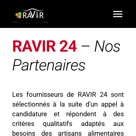
Passer
au
Togg
contenu
Navi
Accueil
RAVIR 24
–
Nos
Partenaires
Qui sommes-nous ?
Partenaires
Les fournisseurs de RAVIR 24 sont
sélectionnés à la suite d’un appel à
Animations
candidature et répondent à des
critères qualitatifs adaptés aux
Actualités
besoins des artisans alimentaires