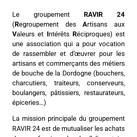
Le groupement
RAVIR 24
Prendre contact
(
R
egroupement des
A
rtisans aux
V
aleurs et
I
ntérêts
R
éciproques) est
une association qui a pour vocation
de rassembler et d’œuvrer pour les
artisans et commerçants des métiers
de bouche de la Dordogne (bouchers,
charcutiers, traiteurs, conserveurs,
boulangers, pâtissiers, restaurateurs,
épiceries…)
La mission principale du groupement
RAVIR 24 est de
mutualiser les achats