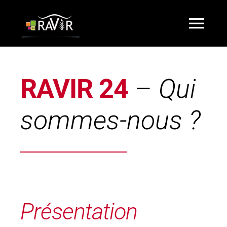
Passer
au
Togg
contenu
Navi
Accueil
RAVIR 24
–
Qui
Qui sommes-nous ?
sommes-nous ?
Partenaires
Animations
Présentation
Actualités